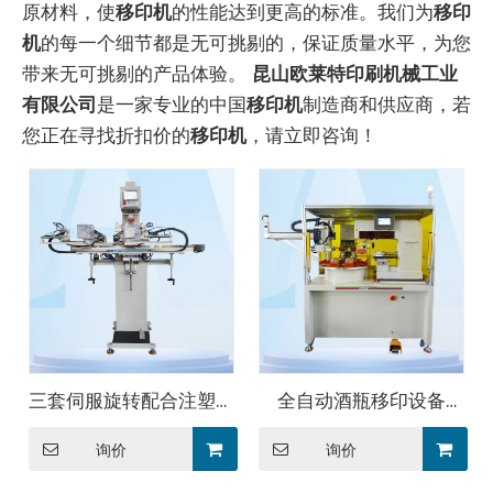
原材料，使
移印机
的性能达到更高的标准。我们为
移印
机
的每一个细节都是无可挑剔的，保证质量水平，为您
带来无可挑剔的产品体验。
昆山欧莱特印刷机械工业
有限公司
是一家专业的中国
移印机
制造商和供应商，若
您正在寻找折扣价的
移印机
，请立即咨询！
三套伺服旋转配合注塑机
全自动酒瓶移印设备
一体印刷设备——OAP-
OPF-222-172-4F
询价
询价
171E