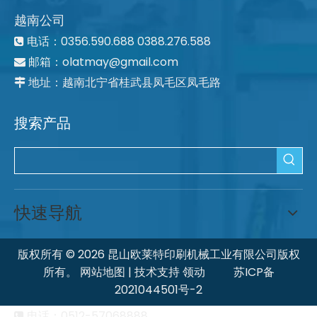
越南公司
电话：0356.590.688 0388.276.588

邮箱：
olatmay@gmail.com

地址：越南北宁省桂武县凤毛区凤毛路

搜索产品
快速导航
版权所有 ©
2026
昆山欧莱特印刷机械工业有限公司版权
所有。
网站地图
| 技术支持
领动
苏ICP备
2021044501号-2
电话：0512-57068888
