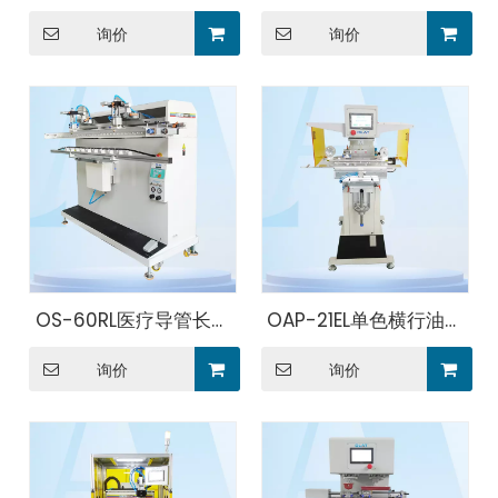
导管伺服印刷机
询价
询价
OS-60RL医疗导管长杆
OAP-21EL单色横行油盅
曲面丝印机
移印机
询价
询价