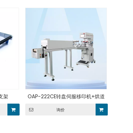
曹娟娟：1
王小兰
曹娟娟
支架
OAP-222CE转盘伺服移印机+烘道
询价