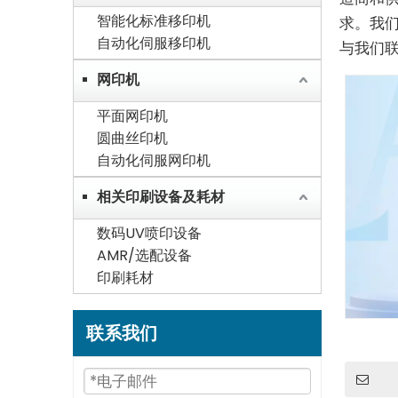
智能化标准移印机
求。我
自动化伺服移印机
与我们
网印机
平面网印机
圆曲丝印机
自动化伺服网印机
相关印刷设备及耗材
数码UV喷印设备
AMR/选配设备
印刷耗材
联系我们