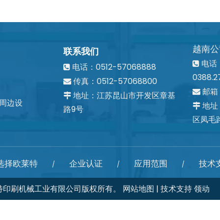
越南公
联系我们
电话：0

电话：0512-57068888

0388.2
传真：0512-57068800

邮箱

地址：江苏昆山市开发区章基

周边设
地址

路9号
区凤毛
选择欧莱特
企业认证
应用范围
技术
/
/
/
特印刷机械工业有限公司版权所有。
网站地图
| 技术支持
领动