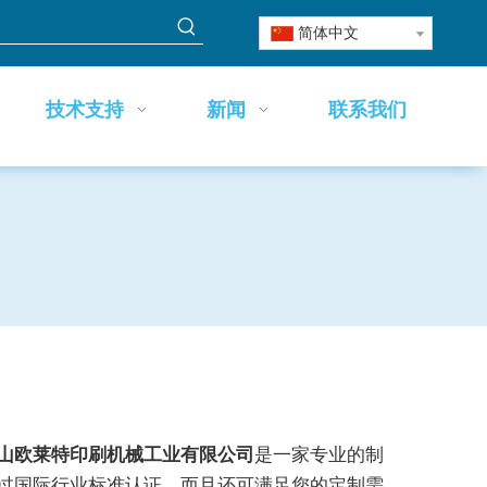
简体中文
技术支持
新闻
联系我们
山欧莱特印刷机械工业有限公司
是一家专业的制
过国际行业标准认证，而且还可满足您的定制需