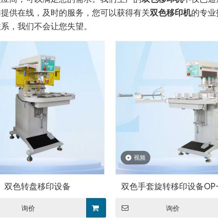
们提供在线，及时的服务，您可以获得有关
双色移印机
的专业
联系，我们不会让您失望。
视频
双色转盘移印设备
双色手套旋转移印设备OP-1
询价
询价