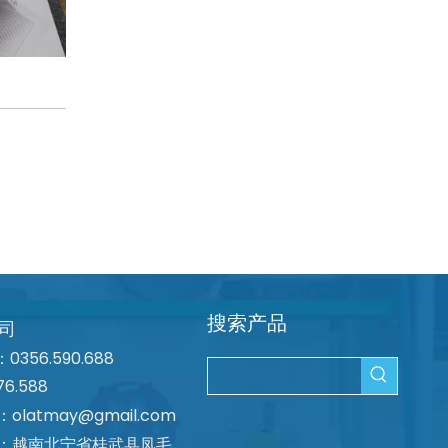
搜索产品
司
356.590.688
76.588
：
olatmay@gmail.com
：越南北宁省桂武县凤毛