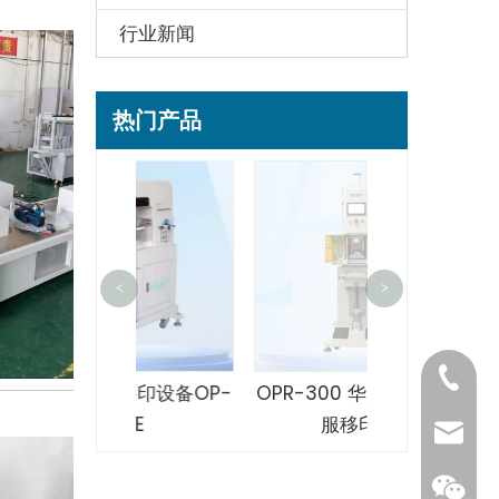
行业新闻
热门产品
<
>
单色胶袋丝印
600
王欢：159
色移印设备OP-
OPR-300 华为手表全伺
161E
服移印机
王小兰：1
wangh
曹娟娟：1
wangxi