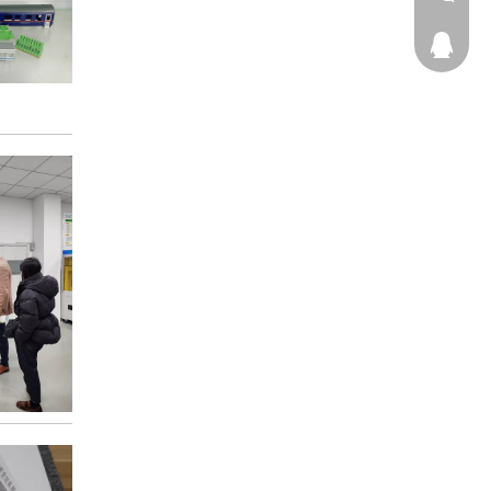
caojua
王欢：14
王欢
王小兰：1
曹娟娟：1
王小兰
曹娟娟