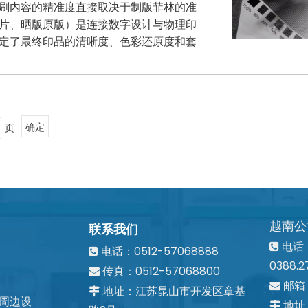
刷内容的精准度直接取决于制版菲林的准
片、晒版原版）是连接数字设计与物理印
定了最终印品的清晰度、色彩还原度和套
页
确定
越南公
联系我们
电话：0

电话：0512-57068888

0388.2
传真：0512-57068800

邮箱

地址：江苏昆山市开发区章基

周边设
地址
