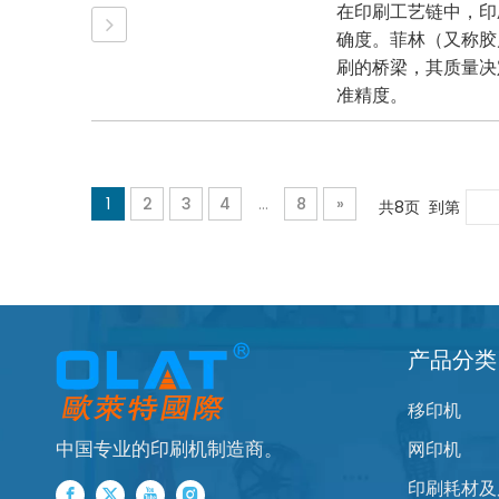
在印刷工艺链中，印
确度。菲林（又称胶
刷的桥梁，其质量决
准精度。
1
2
3
4
...
8
»
共8页 到第
产品分类
移印机
中国专业的印刷机制造商。
网印机
印刷耗材及